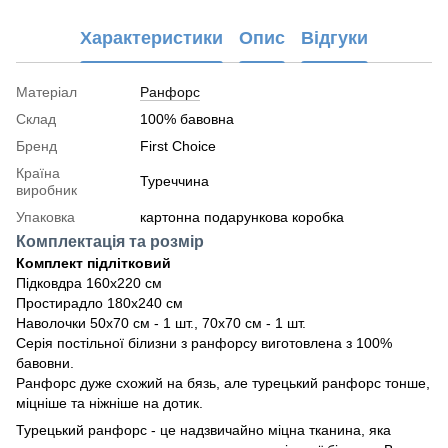
Характеристики
Опис
Відгуки
Матеріал
Ранфорс
Склад
100% бавовна
Бренд
First Choice
Країна
Туреччина
виробник
Упаковка
картонна подарункова коробка
Комплектація та розмір
Комплект підлітковий
Підковдра 160х220 см
Простирадло 180х240 см
Наволочки 50х70 см - 1 шт., 70х70 см - 1 шт.
Серія постільної білизни з ранфорсу виготовлена з 100%
бавовни.
Ранфорс дуже схожий на бязь, але турецький ранфорс тонше,
міцніше та ніжніше на дотик.
Турецький ранфорс - це надзвичайно міцна тканина, яка