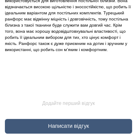
використовується для виготовлення постільної білизни. Вона
відзначається високою щільністю і зносостійкістю, що робить її
ідеальним варіантом для постільних комплектів. Турецький
ранфорс має відмінну міцність і довговічність, тому постільна
білизна з такої тканини буде служити вам довгий час. Крім
того, вона має хорошу водовідштовхувальні властивості, що
робить її ідеальним вибором для тих, хто цінує комфорт і
якість. Ранфорс також є дуже приємним на дотик і зручним у
використанні, що робить сон м'яким і комфортним.
Додайте перший відгук
Написати відгук