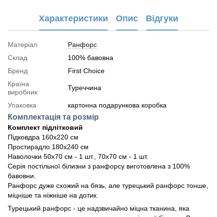
Характеристики
Опис
Відгуки
Матеріал
Ранфорс
Склад
100% бавовна
Бренд
First Choice
Країна
Туреччина
виробник
Упаковка
картонна подарункова коробка
Комплектація та розмір
Комплект підлітковий
Підковдра 160х220 см
Простирадло 180х240 см
Наволочки 50х70 см - 1 шт., 70х70 см - 1 шт.
Серія постільної білизни з ранфорсу виготовлена з 100%
бавовни.
Ранфорс дуже схожий на бязь, але турецький ранфорс тонше,
міцніше та ніжніше на дотик.
Турецький ранфорс - це надзвичайно міцна тканина, яка