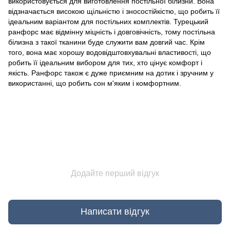
використовується для виготовлення постільної білизни. Вона
відзначається високою щільністю і зносостійкістю, що робить її
ідеальним варіантом для постільних комплектів. Турецький
ранфорс має відмінну міцність і довговічність, тому постільна
білизна з такої тканини буде служити вам довгий час. Крім
того, вона має хорошу водовідштовхувальні властивості, що
робить її ідеальним вибором для тих, хто цінує комфорт і
якість. Ранфорс також є дуже приємним на дотик і зручним у
використанні, що робить сон м'яким і комфортним.
Додайте перший відгук
Написати відгук