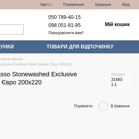
Порівняння
Укр
Рус
Бажання
Вхід
050 789-40-15
Мій кошик
098 051-91-95
Передзвонити вам?
УНКИ
ТОВАРИ ДЛЯ ВІДПОЧИНКУ
тільна білизна
Exclusive Ranforse Wood Smoke, Євро 200x220
asso Stonewashed Exclusive
Артикул
31493-
 Євро 200x220
1-1
Порівняти
В бажання