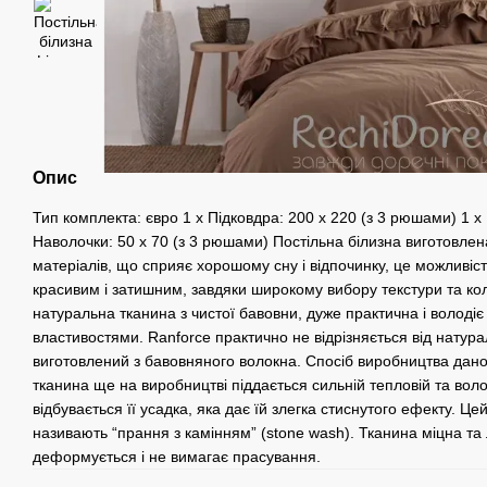
Опис
Тип комплекта: євро 1 х Підковдра: 200 х 220 (з 3 рюшами) 1 х
Наволочки: 50 х 70 (з 3 рюшами) Постільна білизна виготовлена
матеріалів, що сприяє хорошому сну і відпочинку, це можливіс
красивим і затишним, завдяки широкому вибору текстури та ко
натуральна тканина з чистої бавовни, дуже практична і володі
властивостями. Ranforce практично не відрізняється від натурал
виготовлений з бавовняного волокна. Спосіб виробництва даної 
тканина ще на виробництві піддається сильній тепловій та волог
відбувається її усадка, яка дає їй злегка стиснутого ефекту. 
називають “прання з камінням” (stone wash). Тканина міцна та л
деформується і не вимагає прасування.