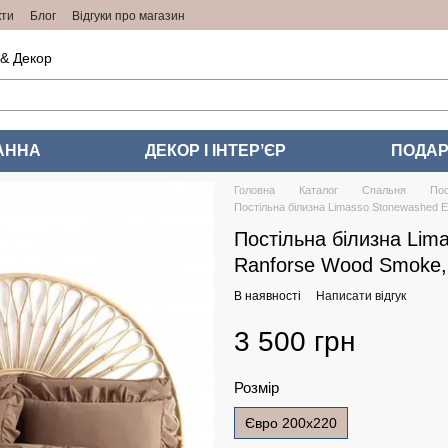
кти
Блог
Відгуки про магазин
 & Декор
АННА
ДЕКОР І ІНТЕРʼЄР
ПОДАР
Головна
Каталог
Спальня
Пос
Постільна білизна Limasso Stonewashed 
Постільна білизна Lim
Ranforse Wood Smoke,
В наявності
Написати відгук
3 500 грн
Розмір
Євро 200x220