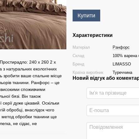
Купити
Характеристики
Матеріал
Ранфорс
Склад
100% варена 
 Простирадло: 240 х 260 2 х
Бренд
LIMASSO
 ​​з натуральних екологічних
Країна виробник
Туреччина
ть зробити ваше спальне місце
Новий відгук або комента
льорів тканини. Ранфорс – це
є високими споживчими
ьної бязі. Він також
серії дуже цікавий. Оскільки
ій обробці, внаслідок чого
Цей метод обробки тканини ще
егка, не сідає, не