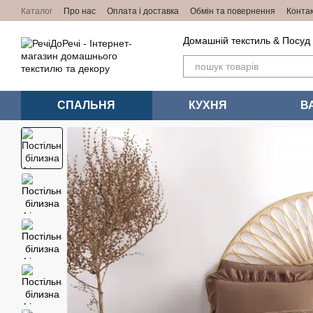
Перейти до основного контенту
Каталог
Про нас
Оплата і доставка
Обмін та повернення
Конта
Домашній текстиль & Посуд
СПАЛЬНЯ
КУХНЯ
В