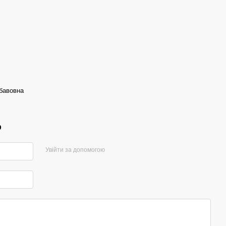
бавовна
р
Увійти за допомогою