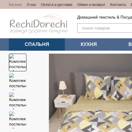
Перейти к основному контенту
Каталог
О нас
Оплата и доставка
Обмен и возврат
Контакты
Домашний текстиль & Посуд
СПАЛЬНЯ
КУХНЯ