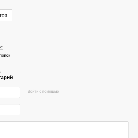
тся
рс
лопок
а
а
тарий
Войти с помощью