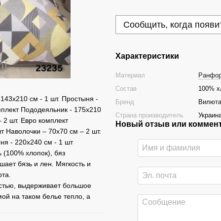
Сообщить, когда появи
Характеристики
Материал
Ранфо
Состав
100% х
43x210 см - 1 шт. Простыня -
Бренд
Вилют
мплект Пододеяльник - 175х210
Страна производитель
Украин
– 2 шт. Евро комплект
Новый отзыв или коммен
т Наволочки – 70х70 см – 2 шт.
я - 220х240 см - 1 шт
 (100% хлопок), бяз
ает бязь и лен. Мягкость и
та.
остью, выдерживает большое
мой на таком белье тепло, а