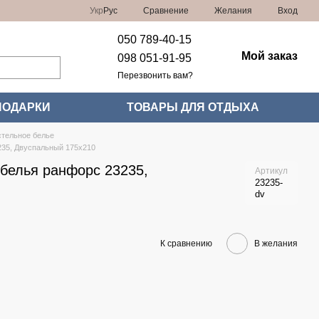
Сравнение
Укр
Рус
Желания
Вход
050 789-40-15
Мой заказ
098 051-91-95
Перезвонить вам?
ПОДАРКИ
ТОВАРЫ ДЛЯ ОТДЫХА
тельное белье
235, Двуспальный 175x210
 белья ранфорс 23235,
Артикул
23235-
dv
К сравнению
В желания