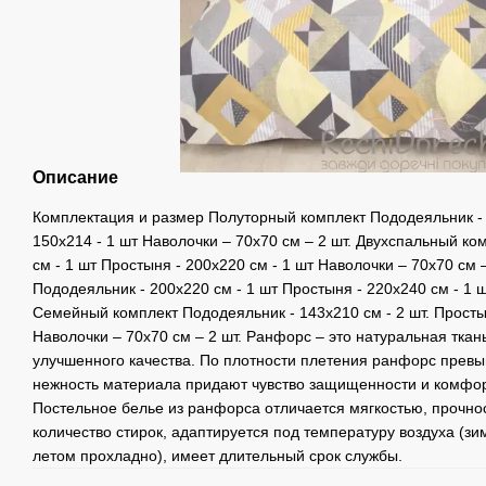
Описание
Комплектация и размер Полуторный комплект Пододеяльник - 1
150x214 - 1 шт Наволочки – 70х70 см – 2 шт. Двухспальный ко
см - 1 шт Простыня - 200х220 см - 1 шт Наволочки – 70х70 см 
Пододеяльник - 200х220 см - 1 шт Простыня - 220х240 см - 1 ш
Семейный комплект Пододеяльник - 143х210 см - 2 шт. Простын
Наволочки – 70х70 см – 2 шт. Ранфорс – это натуральная ткань
улучшенного качества. По плотности плетения ранфорс превыш
нежность материала придают чувство защищенности и комфор
Постельное белье из ранфорса отличается мягкостью, прочн
количество стирок, адаптируется под температуру воздуха (зи
летом прохладно), имеет длительный срок службы.