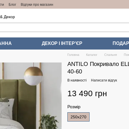
кти
Блог
Відгуки про магазин
 & Декор
АННА
ДЕКОР І ІНТЕРʼЄР
ПОДАР
Головна
Каталог
Спальня
По
ANTILO Покривало ELL
40-60
В наявності
Написати відгук
13 490 грн
Розмір
250x270