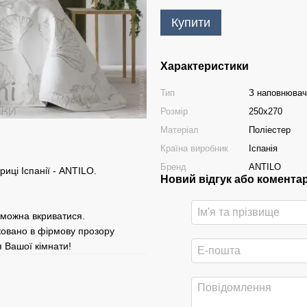
Купити
Характеристики
Тип
З наповнюва
Розмір
250x270
Матеріал
Поліестер
Країна виробник
Іспанія
Бренд
ANTILO
ці Іспанії - ANTILO.
Новий відгук або комента
 можна вкриватися.
ковано в фірмову прозору
 Вашої кімнати!