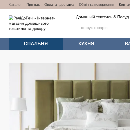
Перейти до основного контенту
Каталог
Про нас
Оплата і доставка
Обмін та повернення
Конта
Домашній текстиль & Посуд
СПАЛЬНЯ
КУХНЯ
В