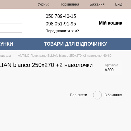
Порівняння
Укр
Рус
Бажання
Вхід
050 789-40-15
Мій кошик
098 051-91-95
Передзвонити вам?
УНКИ
ТОВАРИ ДЛЯ ВІДПОЧИНКУ
кривала
ANTILO Покривало ELLIAN blanco 250x270 +2 наволочки 40-60
IAN blanco 250x270 +2 наволочки
Артикул
A300
Порівняти
В бажання