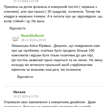
27.12.2024 в 21:28
Приємна на дотик фланель в новорічній постілі ( червона з
оленями), але при пранні ( 30 градусів), полиняла. Тепер пів
ковдра в червоних плямах. А я питала про це, відповідали, що
колір стійкий і тд. На жаль.
Відповісти
RechiDoRechi
28.12.2024 в 20:45
Лиманська Аліса Юріівна , Дякуємо, що повідомили нам
про цю проблему, оскільки було продано більше 100
комплектів і відгуки бути тільки позитивні до цих пір(.
Ця постіль зазвичай гарно переться та не линяє. На зміну
кольору міг вплинути пральний засіб з відбілюючим
ефектом чи можливо інші речі, які полиняли.
Відповісти
Наталя
10.12.2024 в 13:55
Отримали своє замовлення з новорічним дизайном . Дуже
задоволені. Дякуємо за святковий і позитивний настрій!