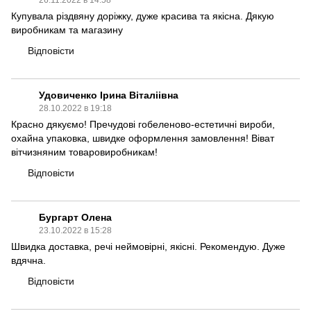
26.11.2022 в 14:58
Купувала різдвяну доріжку, дуже красива та якісна. Дякую
виробникам та магазину
Відповісти
Удовиченко Ірина Віталіівна
28.10.2022 в 19:18
Красно дякуємо! Пречудові гобеленово-естетичні вироби,
охайна упаковка, швидке оформлення замовлення! Віват
вітчизняним товаровиробникам!
Відповісти
Бургарт Олена
23.10.2022 в 15:28
Швидка доставка, речі неймовірні, якісні. Рекомендую. Дуже
вдячна.
Відповісти