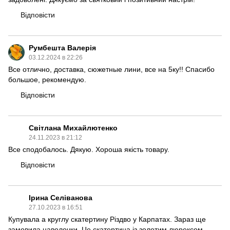
Відповісти
Румбешта Валерія
03.12.2024 в 22:26
Все отлично, доставка, сюжетные лини, все на 5ку!! Спасибо
большое, рекомендую.
Відповісти
Світлана Михайлютенко
24.11.2023 в 21:12
Все сподобалось. Дякую. Хороша якість товару.
Відповісти
Ірина Селіванова
27.10.2023 в 16:51
Купувала а круглу скатертину Різдво у Карпатах. Зараз ще
замовила наволочки. Це скатертина із золотим люрексом.