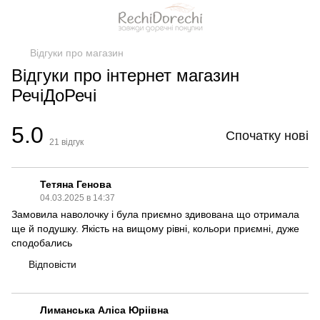
Відгуки про магазин
Відгуки про інтернет магазин
РечіДоРечі
5.0
Спочатку нові
21
відгук
Тетяна Генова
04.03.2025 в 14:37
Замовила наволочку і була приємно здивована що отримала
ще й подушку. Якість на вищому рівні, кольори приємні, дуже
сподобались
Відповісти
Лиманська Аліса Юріівна