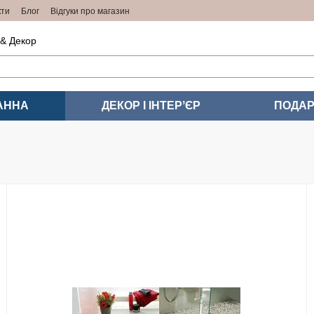
кти
Блог
Відгуки про магазин
 & Декор
АННА
ДЕКОР І ІНТЕРʼЄР
ПОДАР