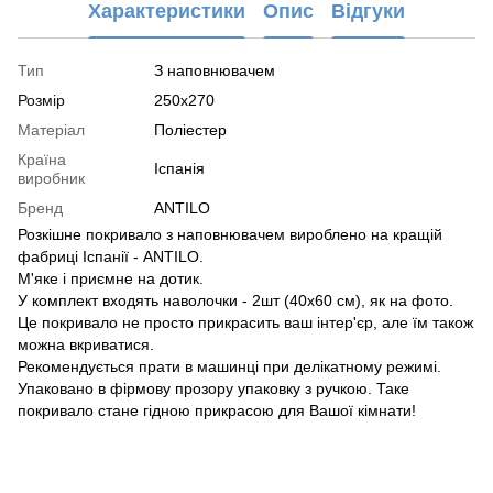
Характеристики
Опис
Відгуки
Тип
З наповнювачем
Розмір
250x270
Матеріал
Поліестер
Країна
Іспанія
виробник
Бренд
ANTILO
Розкішне покривало з наповнювачем вироблено на кращій
фабриці Іспанії - ANTILO.
М'яке і приємне на дотик.
У комплект входять наволочки - 2шт (40х60 см), як на фото.
Це покривало не просто прикрасить ваш інтер'єр, але їм також
можна вкриватися.
Рекомендується прати в машинці при делікатному режимі.
Упаковано в фірмову прозору упаковку з ручкою. Таке
покривало стане гідною прикрасою для Вашої кімнати!