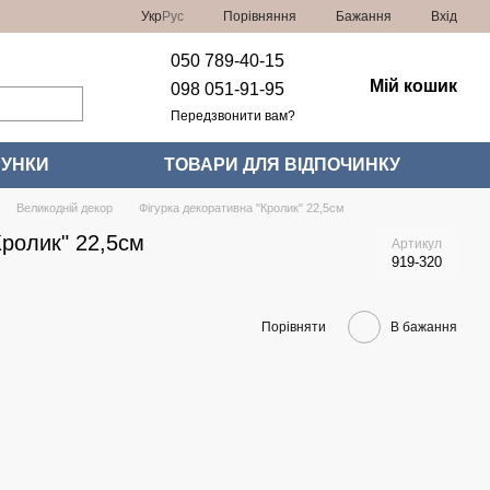
Порівняння
Укр
Рус
Бажання
Вхід
050 789-40-15
Мій кошик
098 051-91-95
Передзвонити вам?
УНКИ
ТОВАРИ ДЛЯ ВІДПОЧИНКУ
Великодній декор
Фігурка декоративна "Кролик" 22,5см
Кролик" 22,5см
Артикул
919-320
Порівняти
В бажання