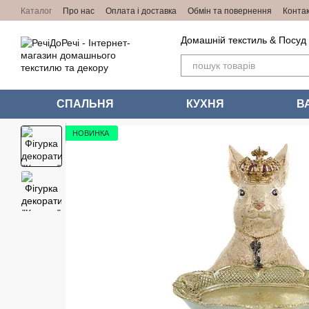
Перейти до основного контенту
Каталог
Про нас
Оплата і доставка
Обмін та повернення
Конта
Домашній текстиль & Посуд
СПАЛЬНЯ
КУХНЯ
В
НОВИНКА