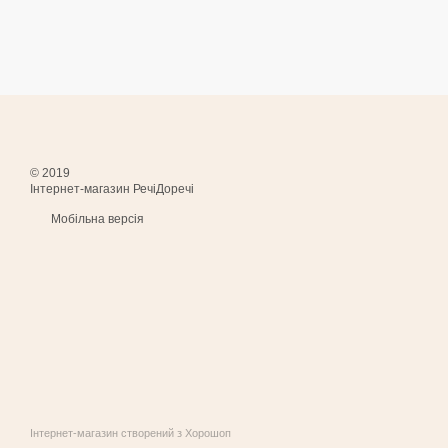
© 2019
Інтернет-магазин РечіДоречі
Мобільна версія
Інтернет-магазин створений з Хорошоп