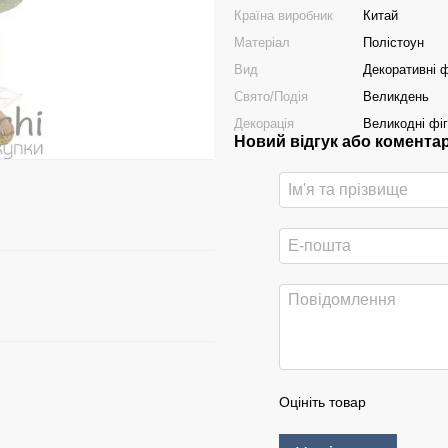
Країна виробник
Китай
Матеріал
Полістоун
Вид
Декоративні ф
Свято/Подія
Великдень
Декорація
Великодні фі
Новий відгук або комента
Оцініть товар