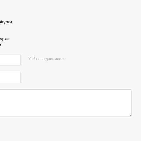
ігурки
гурки
р
Увійти за допомогою