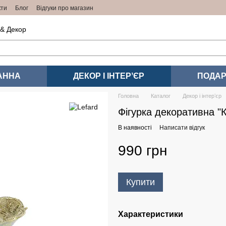
кти
Блог
Відгуки про магазин
 & Декор
АННА
ДЕКОР І ІНТЕРʼЄР
ПОДАР
Головна
Каталог
Декор і інтерʼєр
Фігурка декоративна "
В наявності
Написати відгук
990 грн
Купити
Характеристики