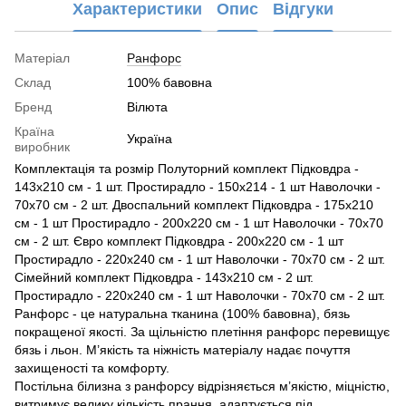
Характеристики
Опис
Відгуки
Матеріал
Ранфорс
Склад
100% бавовна
Бренд
Вілюта
Країна
Україна
виробник
Комплектація та розмір Полуторний комплект Підковдра -
143x210 см - 1 шт. Простирадло - 150x214 - 1 шт Наволочки -
70х70 см - 2 шт. Двоспальний комплект Підковдра - 175х210
см - 1 шт Простирадло - 200х220 см - 1 шт Наволочки - 70х70
см - 2 шт. Євро комплект Підковдра - 200х220 см - 1 шт
Простирадло - 220х240 см - 1 шт Наволочки - 70х70 см - 2 шт.
Сімейний комплект Підковдра - 143х210 см - 2 шт.
Простирадло - 220х240 см - 1 шт Наволочки - 70х70 см - 2 шт.
Ранфорс - це натуральна тканина (100% бавовна), бязь
покращеної якості. За щільністю плетіння ранфорс перевищує
бязь і льон. М’якість та ніжність матеріалу надає почуття
захищеності та комфорту.
Постільна білизна з ранфорсу відрізняється м’якістю, міцністю,
витримує велику кількість прання, адаптується під