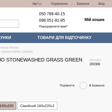
Порівняння
Укр
Рус
Бажання
Вхід
050 789-40-15
Мій кошик
098 051-91-95
Передзвонити вам?
УНКИ
ТОВАРИ ДЛЯ ВІДПОЧИНКУ
тільна білизна
 GRASS GREEN (200309)
DNO STONEWASHED GRASS GREEN
Артикул
200309
Порівняти
В бажання
 160x220
Сімейний 160x220x2