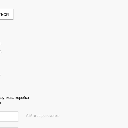
ться
.
.
а
арункова коробка
р
Увійти за допомогою