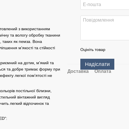
товлений з використанням
мічну та вологу обробку тканини
 таких як пемза. Вона
іпшення м'якості та стійкості
Оцініть товар
иємний на дотик, м'який та
Надіслати
ться та добре тримає форму при
Доставка
Оплата
ефекту легкої пом'ятості не
ольорів постільної білизни,
 стильний вінтажний вигляд
чить легкий відпочинок та
ED":