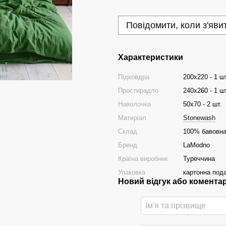
Повідомити, коли з'яви
Характеристики
Підковдра
200x220 - 1 шт
Простирадло
240x260 - 1 шт
Наволочка
50x70 - 2 шт.
Матеріал
Stonewash
Склад
100% бавовн
Бренд
LaModno
Країна виробник
Туреччина
Упаковка
картонна под
Новий відгук або комента