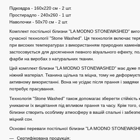
Підковдра - 160х220 см - 2 шт.
Простирадло - 240х260 - 1 шт
Наволочки - 50х70 см - 2 шт.
Комплект постільної білизни "LA MODNO STONEWASHED" виго
сучасної технології "Stone Washed". Ця технологія включає тер
при високих температурах з використанням природних каменів,
застосовується для досягнення певного візуального ефекту, пол
фарби на виробах з натуральних тканин.
Цей комплект білизни "LA MODNO STONEWASHED" має дуже пр
ніжний матеріал. Тканина щільна та міцна, тому не деформує
активному використанні. Вона не усідає після прання і завдяки 
потребує прасування.
Технологія "Stone Washed" також допомагає зберегти стійкість к
уникаючи їх вицвітання під впливом прання та часу. Крім того,
білизни створить особливу атмосферу в вашій спальні і забезпе
міцний сон.
Основні переваги постільної білизни "LA MODNO STONEWASH
Сертифікована продукція;