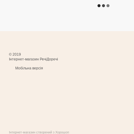
© 2019
Інтернет-магазин РечіДоречі
Мобільна версія
Інтернет-магазин створений з Хорошоп