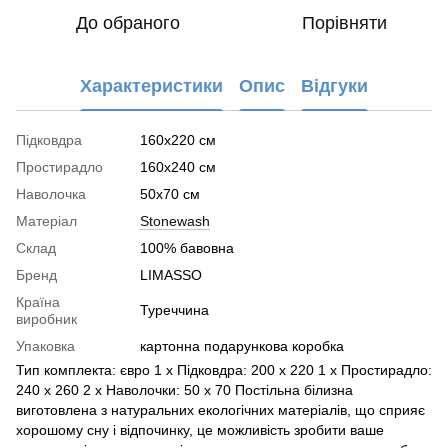
До обраного
Порівняти
Характеристики
Опис
Відгуки
Підковдра
160x220 см
Простирадло
160x240 см
Наволочка
50x70 см
Матеріал
Stonewash
Склад
100% бавовна
Бренд
LIMASSO
Країна
Туреччина
виробник
Упаковка
картонна подарункова коробка
Тип комплекта: євро 1 х Підковдра: 200 х 220 1 х Простирадло:
240 х 260 2 х Наволочки: 50 х 70 Постільна білизна
виготовлена ​​з натуральних екологічних матеріалів, що сприяє
хорошому сну і відпочинку, це можливість зробити ваше