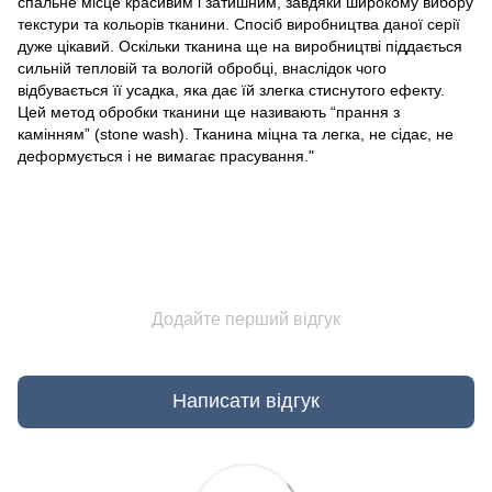
спальне місце красивим і затишним, завдяки широкому вибору
текстури та кольорів тканини. Спосіб виробництва даної серії
дуже цікавий. Оскільки тканина ще на виробництві піддається
сильній тепловій та вологій обробці, внаслідок чого
відбувається її усадка, яка дає їй злегка стиснутого ефекту.
Цей метод обробки тканини ще називають “прання з
камінням” (stone wash). Тканина міцна та легка, не сідає, не
деформується і не вимагає прасування."
Додайте перший відгук
Написати відгук