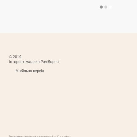
© 2019
Інтернет-магазин РечіДоречі
Мобільна версія
Інтернет-магазин створений з Хорошоп