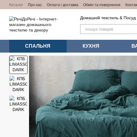
Перейти до основного контенту
Каталог
Про нас
Оплата і доставка
Обмін та повернення
Конта
Домашній текстиль & Посуд
СПАЛЬНЯ
КУХНЯ
В