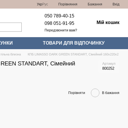
Порівняння
Укр
Рус
Бажання
Вхід
050 789-40-15
Мій кошик
098 051-91-95
Передзвонити вам?
УНКИ
ТОВАРИ ДЛЯ ВІДПОЧИНКУ
тільна білизна
КПБ LIMASSO DARK GREEN STANDART, Сімейний 160x220x2
REEN STANDART, Сімейний
Артикул
800252
Порівняти
В бажання