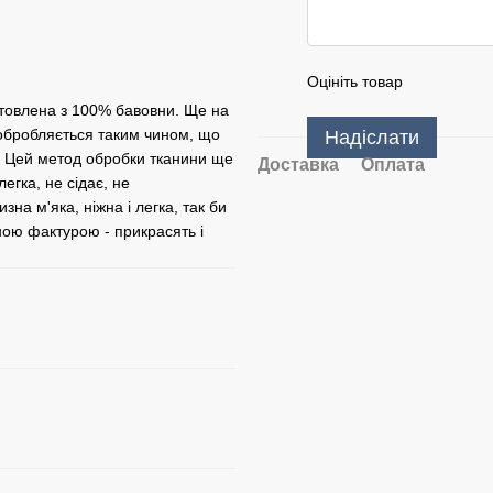
Оцініть товар
товлена ​​з 100% бавовни. Ще на
 обробляється таким чином, що
Надіслати
у. Цей метод обробки тканини ще
Доставка
Оплата
егка, не сідає, не
на м'яка, ніжна і легка, так би
шною фактурою - прикрасять і