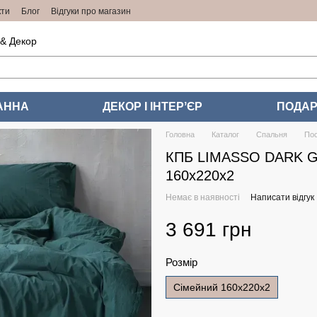
кти
Блог
Відгуки про магазин
 & Декор
АННА
ДЕКОР І ІНТЕРʼЄР
ПОДАР
Головна
Каталог
Спальня
Пос
КПБ LIMASSO DARK G
160x220x2
Немає в наявності
Написати відгук
3 691 грн
Розмір
Сімейний 160x220x2