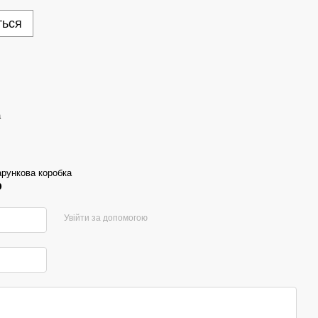
ться
а
арункова коробка
р
Увійти за допомогою