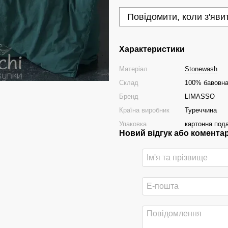
Повідомити, коли з'яви
Характеристики
Матеріал
Stonewash
Склад
100% бавовн
Бренд
LIMASSO
Країна виробник
Туреччина
Упаковка
картонна под
Новий відгук або комента