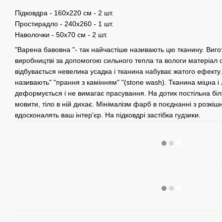
Підковдра - 160х220 см - 2 шт.
Простирадло - 240х260 - 1 шт.
Наволочки - 50х70 см - 2 шт.
"Варена бавовна "- так найчастіше називають цю тканину. Виго
виробництві за допомогою сильного тепла та вологи матеріал
відбувається невелика усадка і тканина набуває жатого ефект
називають" "прання з камінням" "(stone wash). Тканина міцна і л
деформується і не вимагає прасування. На дотик постільна білиз
мовити, тіло в ній дихає. Мінімалізм фарб в поєднанні з розкі
вдосконалять ваш інтер'єр. На підковдрі застібка гудзики.