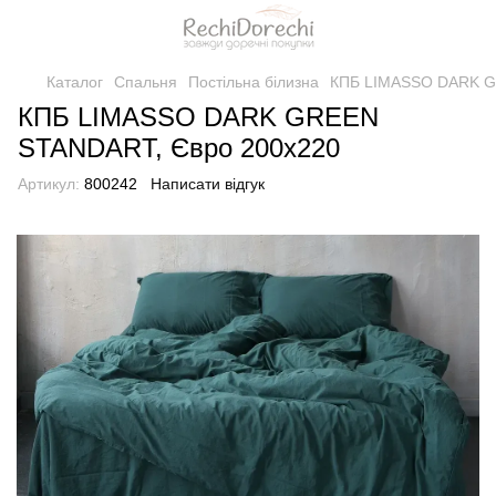
Каталог
Спальня
Постільна білизна
КПБ LIMASSO DARK G
КПБ LIMASSO DARK GREEN
STANDART, Євро 200x220
Артикул:
800242
Написати відгук