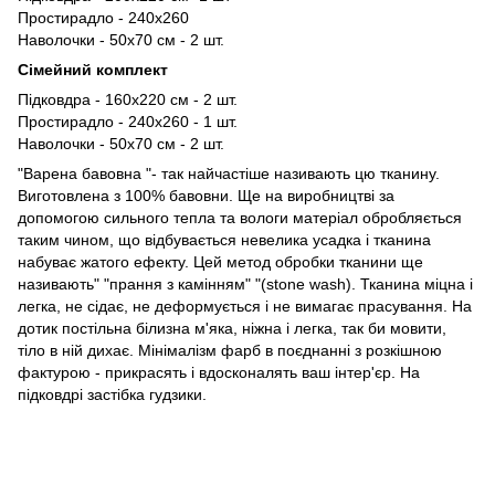
Простирадло - 240х260
Наволочки - 50х70 см - 2 шт.
Сімейний комплект
Підковдра - 160х220 см - 2 шт.
Простирадло - 240х260 - 1 шт.
Наволочки - 50х70 см - 2 шт.
"Варена бавовна "- так найчастіше називають цю тканину.
Виготовлена ​​з 100% бавовни. Ще на виробництві за
допомогою сильного тепла та вологи матеріал обробляється
таким чином, що відбувається невелика усадка і тканина
набуває жатого ефекту. Цей метод обробки тканини ще
називають" "прання з камінням" "(stone wash). Тканина міцна і
легка, не сідає, не деформується і не вимагає прасування. На
дотик постільна білизна м'яка, ніжна і легка, так би мовити,
тіло в ній дихає. Мінімалізм фарб в поєднанні з розкішною
фактурою - прикрасять і вдосконалять ваш інтер'єр. На
підковдрі застібка гудзики.