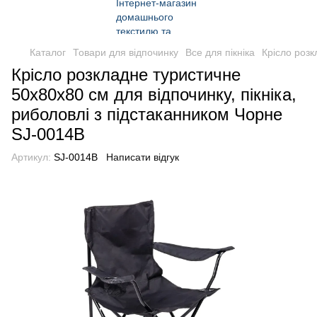
Каталог
Товари для відпочинку
Все для пікніка
Крісло розк
Крісло розкладне туристичне
50х80х80 см для відпочинку, пікніка,
риболовлі з підстаканником Чорне
SJ-0014B
Артикул:
SJ-0014B
Написати відгук