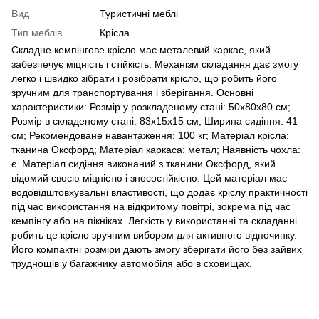
Вид
Туристичні меблі
Тип меблів
Крісла
Складне кемпінгове крісло має металевий каркас, який
забезпечує міцність і стійкість. Механізм складання дає змогу
легко і швидко зібрати і розібрати крісло, що робить його
зручним для транспортування і зберігання. Основні
характеристики: Розмір у розкладеному стані: 50х80х80 см;
Розмір в складеному стані: 83х15х15 см; Ширина сидіння: 41
см; Рекомендоване навантаження: 100 кг; Матеріал крісла:
тканина Оксфорд; Матеріал каркаса: метал; Наявність чохла:
є. Матеріал сидіння виконаний з тканини Оксфорд, який
відомий своєю міцністю і зносостійкістю. Цей матеріал має
водовідштовхувальні властивості, що додає кріслу практичності
під час використання на відкритому повітрі, зокрема під час
кемпінгу або на пікніках. Легкість у використанні та складанні
робить це крісло зручним вибором для активного відпочинку.
Його компактні розміри дають змогу зберігати його без зайвих
труднощів у багажнику автомобіля або в сховищах.