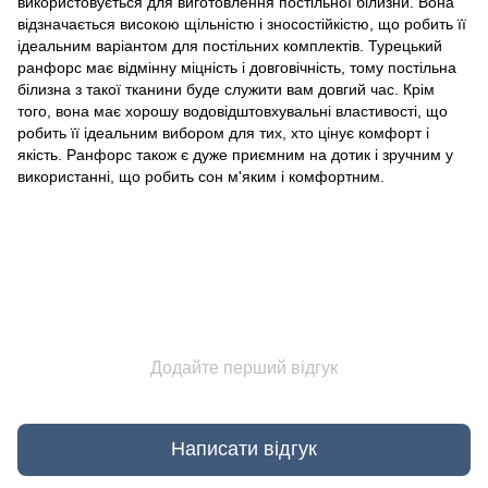
використовується для виготовлення постільної білизни. Вона
відзначається високою щільністю і зносостійкістю, що робить її
ідеальним варіантом для постільних комплектів. Турецький
ранфорс має відмінну міцність і довговічність, тому постільна
білизна з такої тканини буде служити вам довгий час. Крім
того, вона має хорошу водовідштовхувальні властивості, що
робить її ідеальним вибором для тих, хто цінує комфорт і
якість. Ранфорс також є дуже приємним на дотик і зручним у
використанні, що робить сон м'яким і комфортним.
Додайте перший відгук
Написати відгук