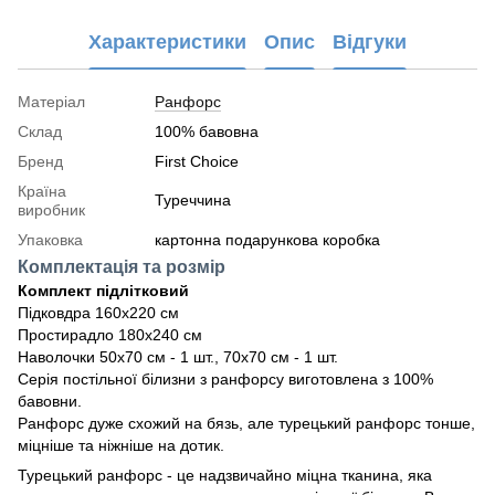
Характеристики
Опис
Відгуки
Матеріал
Ранфорс
Склад
100% бавовна
Бренд
First Choice
Країна
Туреччина
виробник
Упаковка
картонна подарункова коробка
Комплектація та розмір
Комплект підлітковий
Підковдра 160х220 см
Простирадло 180х240 см
Наволочки 50х70 см - 1 шт., 70х70 см - 1 шт.
Серія постільної білизни з ранфорсу виготовлена з 100%
бавовни.
Ранфорс дуже схожий на бязь, але турецький ранфорс тонше,
міцніше та ніжніше на дотик.
Турецький ранфорс - це надзвичайно міцна тканина, яка