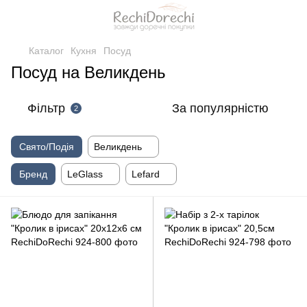
Каталог
Кухня
Посуд
Посуд на Великдень
Фільтр
За популярністю
2
Свято/Подія
Великдень
Бренд
LeGlass
Lefard