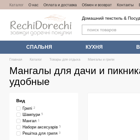
Перейти к основному контенту
Каталог
О нас
Оплата и доставка
Обмен и возврат
Контакты
Домашний текстиль & Посуд
СПАЛЬНЯ
КУХНЯ
Главная
Каталог
Товары для отдыха
Мангалы и грили
Мангалы для дачи и пикник
удобные
Вид
Грилі
2
Шампури
5
Мангал
1
Набори аксесуарів
5
Решітка для гриля
3