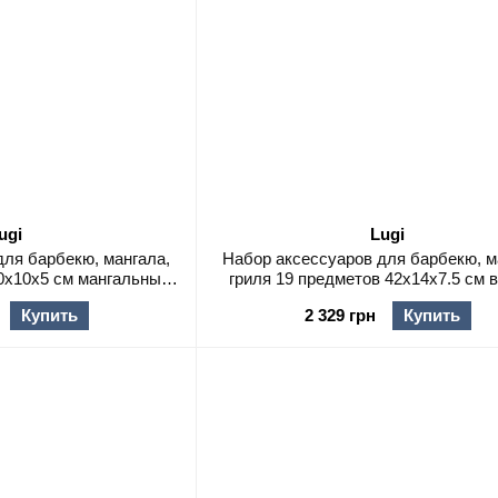
ugi
Lugi
для барбекю, мангала,
Набор аксессуаров для барбекю, м
40х10х5 см мангальные
гриля 19 предметов 42х14х7.5 см в
лежности
HP-21-3
Купить
2 329 грн
Купить