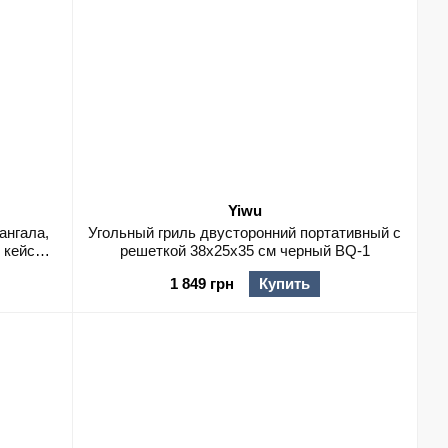
Yiwu
ангала,
Угольный гриль двусторонний портативный с
 кейсе
решеткой 38х25х35 см черный BQ-1
1 849 грн
Купить