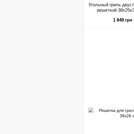
Угольный гриль двус
решеткой 38x25x
1 849 грн