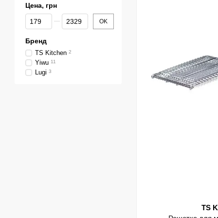
Цена, грн
От Цена, грн
До Цена, грн
OK
Бренд
TS Kitchen
2
Yiwu
11
Lugi
3
TS K