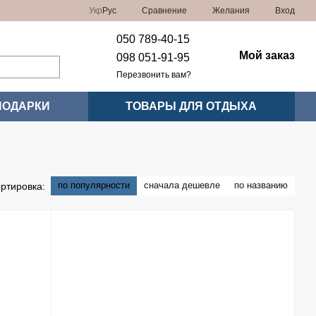
Сравнение
Укр
Рус
Желания
Вход
050 789-40-15
Мой заказ
098 051-91-95
Перезвонить вам?
ПОДАРКИ
ТОВАРЫ ДЛЯ ОТДЫХА
по популярности
сначала дешевле
по названию
ртировка: