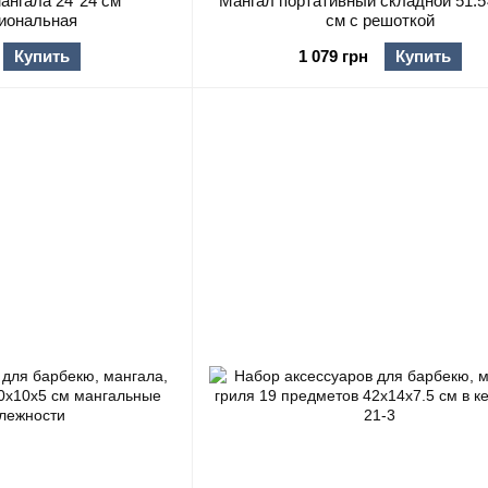
ангала 24*24 см
Мангал портативный складной 51.
иональная
см с решоткой
Купить
1 079 грн
Купить