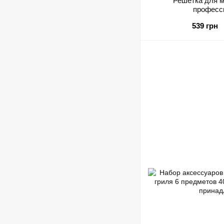
Решетка для м
професс
539 грн