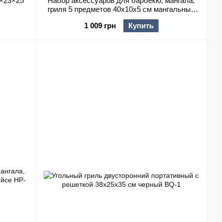
5×23×25
Набор аксессуаров для барбекю, мангала,
гриля 5 предметов 40х10х5 см мангальные
принадлежности
1 009 грн
Купить