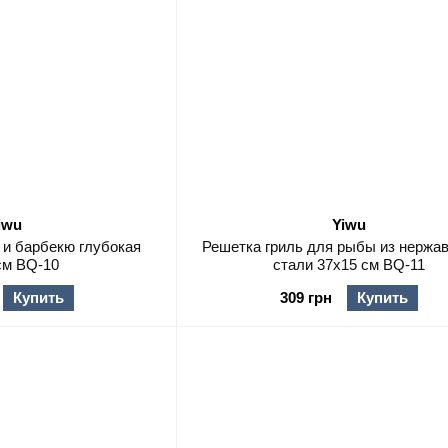
iwu
Yiwu
 и барбекю глубокая
Решетка гриль для рыбы из нержа
см BQ-10
стали 37х15 см BQ-11
Купить
309 грн
Купить