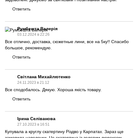
Ответить
Румбешта Валерія
03.12.2024 в 22:26
Все отлично, доставка, сюжетные лини, все на 5ку!! Спасибо
большое, рекомендую.
Ответить
Світлана Михайлютенко
24.11.2023 в 21:12
Все сподобалось. Дякую. Хороша якість товару.
Ответить
Ірина Селіванова
27.10.2023 в 16:51
Купувала а круглу скатертину Різдво у Карпатах. Зараз ще
замовила наволочки. Це скатертина із золотим люрексом.