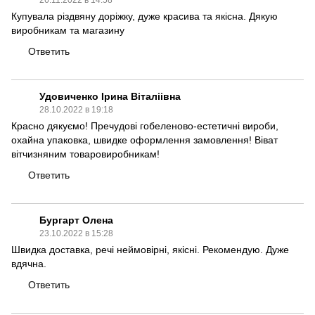
26.11.2022 в 14:58
Купувала різдвяну доріжку, дуже красива та якісна. Дякую
виробникам та магазину
Ответить
Удовиченко Ірина Віталіівна
28.10.2022 в 19:18
Красно дякуємо! Пречудові гобеленово-естетичні вироби,
охайна упаковка, швидке оформлення замовлення! Віват
вітчизняним товаровиробникам!
Ответить
Бургарт Олена
23.10.2022 в 15:28
Швидка доставка, речі неймовірні, якісні. Рекомендую. Дуже
вдячна.
Ответить