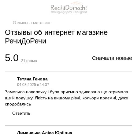
Отзывы о магазине
Отзывы об интернет магазине
РечиДоРечи
5.0
Сначала новые
21
отзыв
Тетяна Генова
04.03.2025 в 14:37
Замовила наволочку і була приємно здивована що отримала
ще й подушку. Якість на вищому рівні, кольори приємні, дуже
сподобались
Ответить
Лиманська Аліса Юріівна