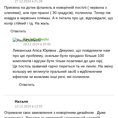
27.12.2024 в 21:28
Приємна на дотик фланель в новорічній постілі ( червона з
оленями), але при пранні ( 30 градусів), полиняла. Тепер пів
ковдра в червоних плямах. А я питала про це, відповідали, що
колір стійкий і тд. На жаль.
Ответить
RechiDoRechi
28.12.2024 в 20:45
Лиманська Аліса Юріівна , Дякуємо, що повідомили нам
про цю проблему, оскільки було продано більше 100
комплектів і відгуки бути тільки позитивні до цих пір(.
Ця постіль зазвичай гарно переться та не линяє. На зміну
кольору міг вплинути пральний засіб з відбілюючим
ефектом чи можливо інші речі, які полиняли.
Ответить
Наталя
10.12.2024 в 13:55
Отримали своє замовлення з новорічним дизайном . Дуже
задоволені. Дякуємо за святковий і позитивний настрій!