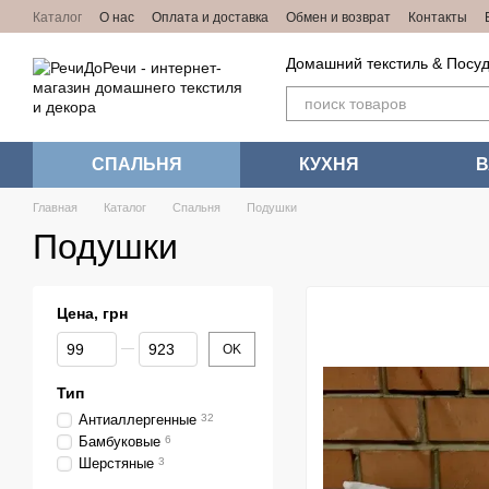
Перейти к основному контенту
Каталог
О нас
Оплата и доставка
Обмен и возврат
Контакты
Домашний текстиль & Посуд
СПАЛЬНЯ
КУХНЯ
Главная
Каталог
Спальня
Подушки
Подушки
Цена, грн
От Цена, грн
До Цена, грн
OK
Тип
Антиаллергенные
32
Бамбуковые
6
Шерстяные
3