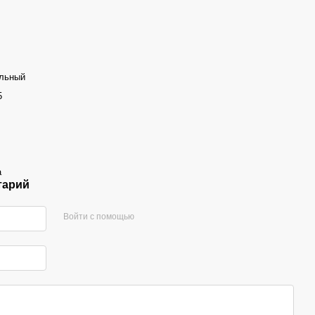
льный
5
а
тарий
Войти с помощью