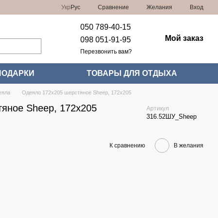
Сравнение
Укр
Рус
Желания
Вход
050 789-40-15
Мой заказ
098 051-91-95
Перезвонить вам?
ПОДАРКИ
ТОВАРЫ ДЛЯ ОТДЫХА
еяла
Одеяло 172х205 шерстяное Sheep, 172x205
яное Sheep, 172x205
Артикул
316.52ШУ_Sheep
К сравнению
В желания