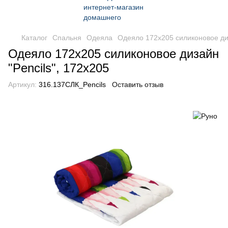
Каталог
Спальня
Одеяла
Одеяло 172х205 силиконовое диз
Одеяло 172х205 силиконовое дизайн
"Pencils", 172x205
Артикул:
316.137СЛК_Pencils
Оставить отзыв