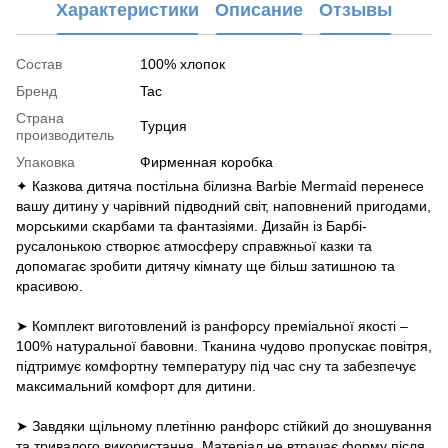
Характеристики
Описание
Отзывы
Состав
100% хлопок
Бренд
Tac
Страна
Турция
производитель
Упаковка
Фирменная коробка
✦ Казкова дитяча постільна білизна Barbie Mermaid перенесе
вашу дитину у чарівний підводний світ, наповнений пригодами,
морськими скарбами та фантазіями. Дизайн із Барбі-
русалонькою створює атмосферу справжньої казки та
допомагає зробити дитячу кімнату ще більш затишною та
красивою.
➤ Комплект виготовлений із ранфорсу преміальної якості –
100% натуральної бавовни. Тканина чудово пропускає повітря,
підтримує комфортну температуру під час сну та забезпечує
максимальний комфорт для дитини.
➤ Завдяки щільному плетінню ранфорс стійкий до зношування
та тривалого використання. Матеріал не втрачає форму після