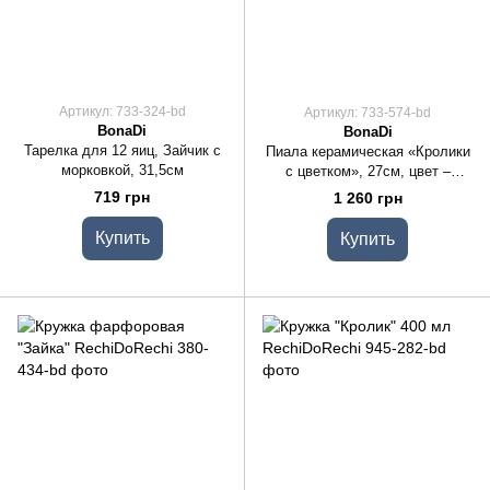
Артикул: 733-324-bd
Артикул: 733-574-bd
BonaDi
BonaDi
Тарелка для 12 яиц, Зайчик с
Пиала керамическая «Кролики
морковкой, 31,5см
с цветком», 27см, цвет –
розовый
719 грн
1 260 грн
Купить
Купить