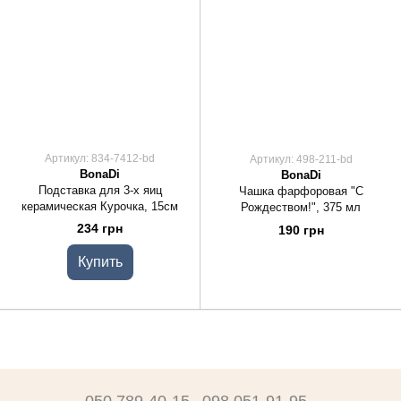
Артикул: 834-7412-bd
Артикул: 498-211-bd
BonaDi
BonaDi
Подставка для 3-х яиц
Чашка фарфоровая "С
керамическая Курочка, 15см
Рождеством!", 375 мл
234 грн
190 грн
Купить
050 789-40-15
098 051-91-95