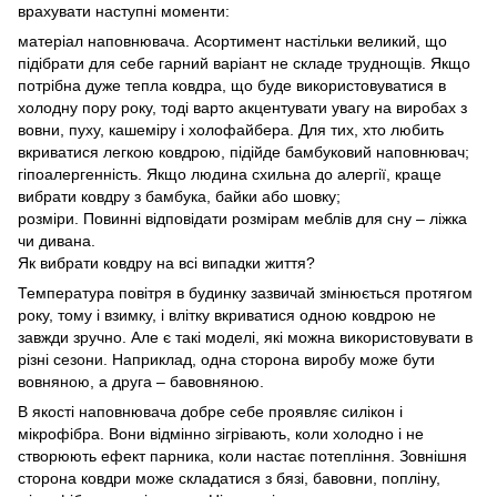
врахувати наступні моменти:
матеріал наповнювача. Асортимент настільки великий, що
підібрати для себе гарний варіант не складе труднощів. Якщо
потрібна дуже тепла ковдра, що буде використовуватися в
холодну пору року, тоді варто акцентувати увагу на виробах з
вовни, пуху, кашеміру і холофайбера. Для тих, хто любить
вкриватися легкою ковдрою, підійде бамбуковий наповнювач;
гіпоалергенність. Якщо людина схильна до алергії, краще
вибрати ковдру з бамбука, байки або шовку;
розміри. Повинні відповідати розмірам меблів для сну – ліжка
чи дивана.
Як вибрати ковдру на всі випадки життя?
Температура повітря в будинку зазвичай змінюється протягом
року, тому і взимку, і влітку вкриватися одною ковдрою не
завжди зручно. Але є такі моделі, які можна використовувати в
різні сезони. Наприклад, одна сторона виробу може бути
вовняною, а друга – бавовняною.
В якості наповнювача добре себе проявляє силікон і
мікрофібра. Вони відмінно зігрівають, коли холодно і не
створюють ефект парника, коли настає потепління. Зовнішня
сторона ковдри може складатися з бязі, бавовни, попліну,