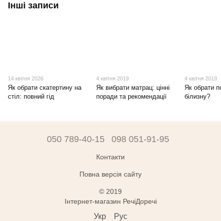
Інші записи
14 квітня 2026
4 квітня 2019
4 квітня 2019
Як обрати скатертину на
Як вибрати матрац: цінні
Як обрати п
стіл: повний гід
поради та рекомендації
білизну?
050 789-40-15
098 051-91-95
Контакти
Повна версія сайту
© 2019
Інтернет-магазин РечіДоречі
Укр
Рус