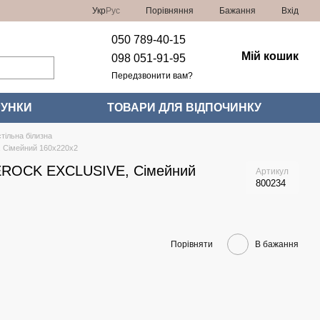
Порівняння
Укр
Рус
Бажання
Вхід
050 789-40-15
Мій кошик
098 051-91-95
Передзвонити вам?
УНКИ
ТОВАРИ ДЛЯ ВІДПОЧИНКУ
тільна білизна
Сімейний 160x220x2
ROCK EXCLUSIVE, Сімейний
Артикул
800234
Порівняти
В бажання