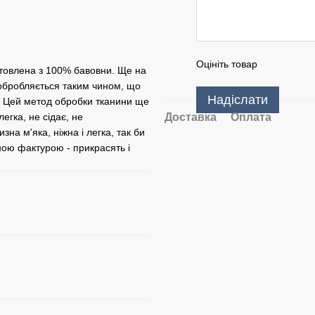
Оцініть товар
товлена ​​з 100% бавовни. Ще на
 обробляється таким чином, що
Надіслати
у. Цей метод обробки тканини ще
егка, не сідає, не
Доставка
Оплата
на м'яка, ніжна і легка, так би
шною фактурою - прикрасять і