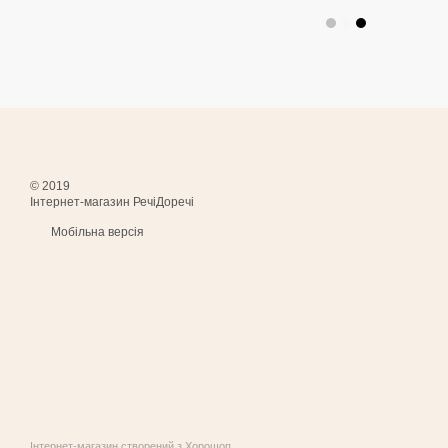
© 2019
Інтернет-магазин РечіДоречі
Мобільна версія
Інтернет-магазин створений з Хорошоп