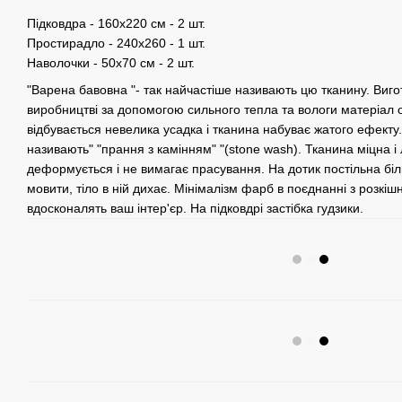
Підковдра - 160х220 см - 2 шт.
Простирадло - 240х260 - 1 шт.
Наволочки - 50х70 см - 2 шт.
"Варена бавовна "- так найчастіше називають цю тканину. Виго
виробництві за допомогою сильного тепла та вологи матеріал
відбувається невелика усадка і тканина набуває жатого ефект
називають" "прання з камінням" "(stone wash). Тканина міцна і л
деформується і не вимагає прасування. На дотик постільна білиз
мовити, тіло в ній дихає. Мінімалізм фарб в поєднанні з розкі
вдосконалять ваш інтер'єр. На підковдрі застібка гудзики.