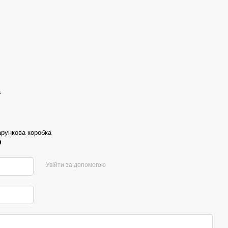
а
арункова коробка
р
Увійти за допомогою