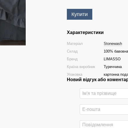
Купити
Характеристики
Матеріал
Stonewash
Склад
100% бавовн
Бренд
LIMASSO
Країна виробник
Туреччина
Упаковка
картонна под
Новий відгук або комента