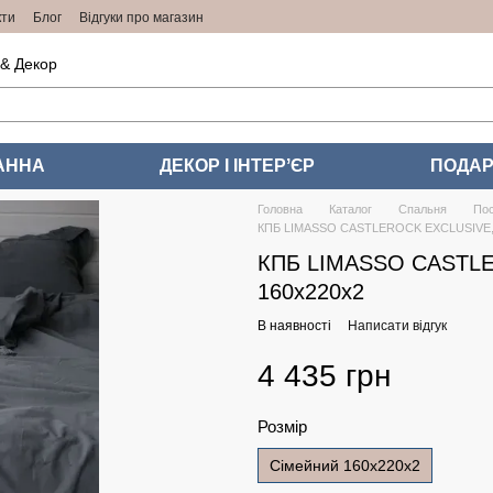
кти
Блог
Відгуки про магазин
 & Декор
АННА
ДЕКОР І ІНТЕРʼЄР
ПОДАР
Головна
Каталог
Спальня
Пос
КПБ LIMASSO CASTLEROCK EXCLUSIVE, 
КПБ LIMASSO CASTLE
160x220x2
В наявності
Написати відгук
4 435 грн
Розмір
Сімейний 160x220x2