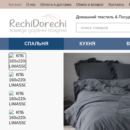
Перейти к основному контенту
Каталог
О нас
Оплата и доставка
Обмен и возврат
Контакты
Домашний текстиль & Посуд
СПАЛЬНЯ
КУХНЯ