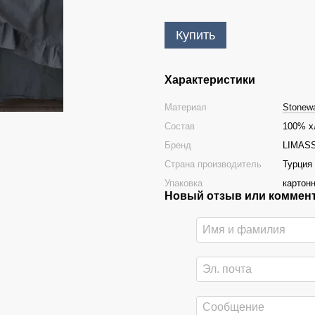
Купить
Характеристики
Материал
Stonew
Состав
100% х
Бренд
LIMAS
Страна производитель
Турция
Упаковка
картон
Новый отзыв или коммен