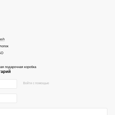
ash
лопок
SO
ная подарочная коробка
тарий
Войти с помощью