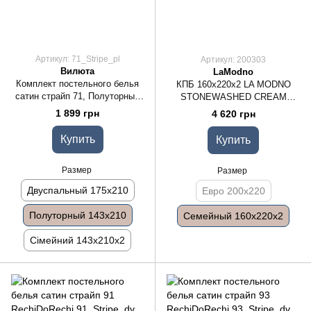
Артикул: 71_Stripe_pl
Артикул: 200303
Вилюта
LaModno
Комплект постельного белья
КПБ 160x220x2 LA MODNO
сатин страйп 71, Полуторный
STONEWASHED CREAM
143x210
(200303)
1 899 грн
4 620 грн
Купить
Купить
Размер
Размер
Двуспальный 175x210
Евро 200x220
Полуторный 143x210
Семейный 160x220x2
Сімейний 143х210х2